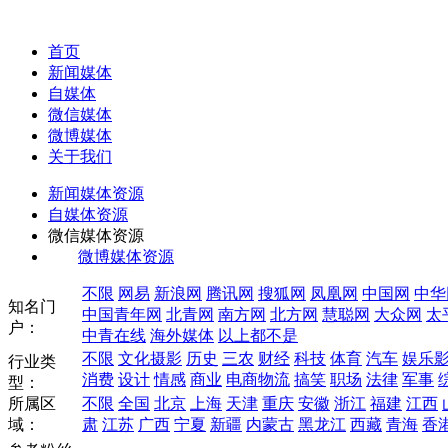
首页
新闻媒体
自媒体
微信媒体
微博媒体
关于我们
新闻媒体资源
自媒体资源
微信媒体资源
微博媒体资源
不限
网易
新浪网
腾讯网
搜狐网
凤凰网
中国网
中华
知名门
中国青年网
北青网
南方网
北方网
慧聪网
大众网
太
户：
中青在线
海外媒体
以上都不是
不限
文化摄影
历史
三农
财经
科技
体育
汽车
娱乐
行业类
消费
设计
情感
商业
电商物流
搞笑
职场
法律
军事
型：
所属区
不限
全国
北京
上海
天津
重庆
安徽
浙江
福建
江西
域：
肃
江苏
广西
宁夏
新疆
内蒙古
黑龙江
西藏
青海
香